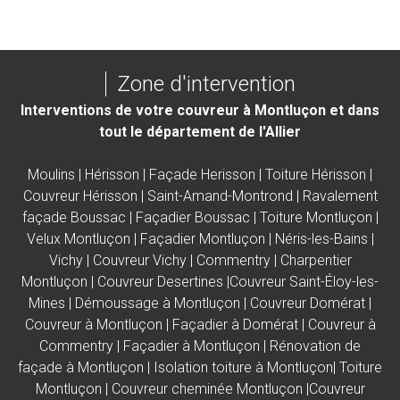
Zone d'intervention
Interventions de votre couvreur à Montluçon et dans
tout le département de l'Allier
Moulins
|
Hérisson
|
Façade Herisson
|
Toiture Hérisson
|
Couvreur Hérisson
|
Saint-Amand-Montrond
|
Ravalement
façade Boussac
|
Façadier Boussac |
Toiture Montluçon
|
Velux Montluçon
|
Façadier Montluçon
|
Néris-les-Bains
|
Vichy
|
Couvreur Vichy
|
Commentry
| C
harpentier
Montluçon |
Couvreur Desertines |Couvreur Saint-Éloy-les-
Mines |
Démoussage à Montluçon
|
Couvreur Domérat
|
Couvreur à Montluçon
|
Façadier à Domérat
|
Couvreur à
Commentry
|
Façadier à Montluçon
|
Rénovation de
façade à Montluçon
|
Isolation toiture à Montluçon
|
Toiture
Montluçon
|
Couvreur cheminée Montluçon
|
Couvreur