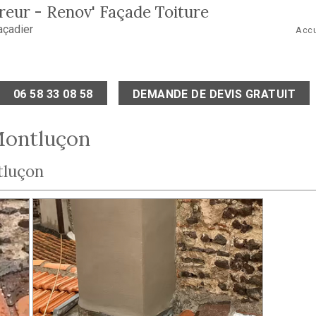
eur - Renov' Façade Toiture
açadier
Accu
06 58 33 08 58
DEMANDE DE DEVIS GRATUIT
Montluçon
tluçon