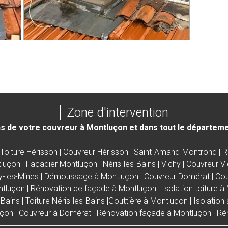
Zone d'intervention
s de votre couvreur à Montluçon et dans tout le départemen
Toiture Hérisson
|
Couvreur Hérisson
|
Saint-Amand-Montrond
|
R
tluçon
|
Façadier Montluçon
|
Néris-les-Bains
|
Vichy
|
Couvreur V
y-les-Mines |
Démoussage à Montluçon
|
Couvreur Domérat
|
Cou
ntluçon
|
Rénovation de façade à Montluçon
|
Isolation toiture 
-Bains
|
Toiture Néris-les-Bains
|
Gouttière à Montluçon
|
Isolation
uçon
|
Couvreur à Domérat
|
Rénovation façade à Montluçon
|
Ré