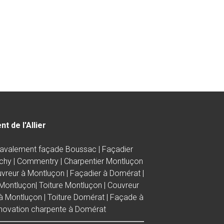
t de l'Allier
avalement façade Boussac
|
Façadier
ichy
|
Commentry
| C
harpentier Montluçon
vreur à Montluçon
|
Façadier à Domérat
|
à Montluçon
|
Toiture Montluçon
|
Couvreur
 à Montluçon
|
Toiture Domérat
|
Façade à
novation charpente à Domérat