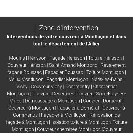
Zone d'intervention
Interventions de votre couvreur à Montluçon et dans
tout le département de l'Allier
Moulins
|
Hérisson
|
Façade Herisson
|
Toiture Hérisson
|
Couvreur Hérisson
|
Saint-Amand-Montrond
|
Ravalement
façade Boussac
|
Façadier Boussac |
Toiture Montluçon
|
Velux Montluçon
|
Façadier Montluçon
|
Néris-les-Bains
|
Vichy
|
Couvreur Vichy
|
Commentry
| C
harpentier
Montluçon |
Couvreur Desertines |Couvreur Saint-Éloy-les-
Mines |
Démoussage à Montluçon
|
Couvreur Domérat
|
Couvreur à Montluçon
|
Façadier à Domérat
|
Couvreur à
Commentry
|
Façadier à Montluçon
|
Rénovation de
façade à Montluçon
|
Isolation toiture à Montluçon
|
Toiture
Montluçon
|
Couvreur cheminée Montluçon
|
Couvreur