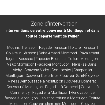
Zone d'intervention
Interventions de votre couvreur à Montluçon et dans
tout le département de l'Allier
Moulins
|
Hérisson
|
Façade Herisson
|
Toiture Hérisson
|
Couvreur Hérisson
|
Saint-Amand-Montrond
|
Ravalement
façade Boussac
|
Façadier Boussac |
Toiture Montluçon
|
Velux Montluçon
|
Façadier Montluçon
|
Néris-les-Bains
|
Vichy
|
Couvreur Vichy
|
Commentry
| C
harpentier
Montluçon |
Couvreur Desertines |Couvreur Saint-Éloy-les-
Mines |
Démoussage à Montluçon
|
Couvreur Domérat
|
Couvreur à Montluçon
|
Façadier à Domérat
|
Couvreur à
Commentry
|
Façadier à Montluçon
|
Rénovation de
façade à Montluçon
|
Isolation toiture à Montluçon
|
Toiture
Montluçon
|
Couvreur cheminée Montluçon
|
Couvreur