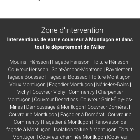
Zone d'intervention
Interventions de votre couvreur à Montluçon et dans
tout le département de l'Allier
Moulins
|
Hérisson
|
Façade Herisson
|
Toiture Hérisson
|
Couvreur Hérisson
|
Saint-Amand-Montrond
|
Ravalement
façade Boussac
|
Façadier Boussac |
Toiture Montluçon
|
Velux Montluçon
|
Façadier Montluçon
|
Néris-les-Bains
|
Vichy
|
Couvreur Vichy
|
Commentry
| C
harpentier
Montluçon |
Couvreur Desertines |Couvreur Saint-Éloy-les-
Mines |
Démoussage à Montluçon
|
Couvreur Domérat
|
Couvreur à Montluçon
|
Façadier à Domérat
|
Couvreur à
Commentry
|
Façadier à Montluçon
|
Rénovation de
façade à Montluçon
|
Isolation toiture à Montluçon
|
Toiture
Montluçon
|
Couvreur cheminée Montluçon
|
Couvreur