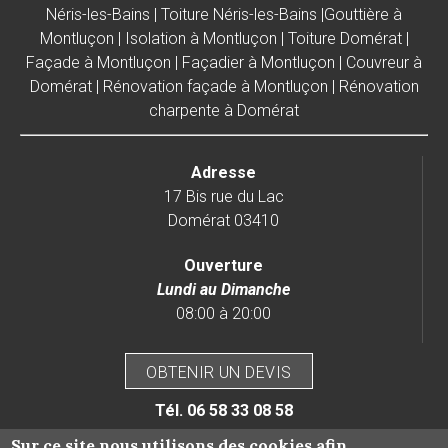
Néris-les-Bains
|
Toiture Néris-les-Bains
|
Gouttière à
Montluçon
|
Isolation à Montluçon
|
Toiture Domérat
|
Façade à Montluçon
|
Façadier à Montluçon
|
Couvreur à
Domérat
|
Rénovation façade à Montluçon
|
Rénovation
charpente à Domérat
Adresse
17 Bis rue du Lac
Domérat 03410
Ouverture
Lundi au Dimanche
08:00 à 20:00
OBTENIR UN DEVIS
Tél.
06 58 33 08 58
Sur ce site nous utilisons des cookies afin